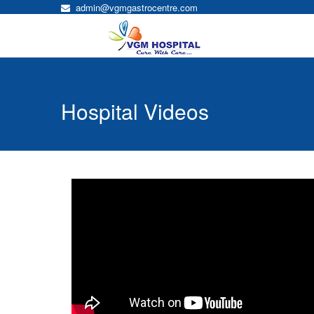
admin@vgmgastrocentre.com
Hospital Videos