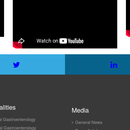
lities
Media
l Gastroenterology
General News
l Gastroenterology