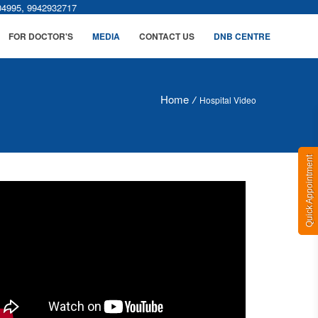
,
04995
9942932717
FOR DOCTOR'S
MEDIA
CONTACT US
DNB CENTRE
Home
/
Hospital Video
Quick Appointment