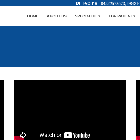
Helpline :
,
04222572573
98421
HOME
ABOUT US
SPECIALITIES
FOR PATIENTS